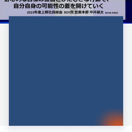
CULTURE 37
野心的な目標の宣言とひたむきな
行動で、自分自身の可能性の蓋を
開けていく ｜2023年度上期社...
中井 健太（なかい けんた）（PR TIMES 第二営業本
部副部長）
DATE:2024.01.17
セールス
新卒 総合職
社員インタビュー
PR TIMES