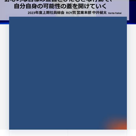
CULTURE 37
野心的な目標の宣言とひたむきな
行動で、自分自身の可能性の蓋を
開けていく ｜2023年度上期社...
中井 健太（なかい けんた）（PR TIMES 第二営業本
部副部長）
DATE:2024.01.17
セールス
新卒 総合職
社員インタビュー
PR TIMES