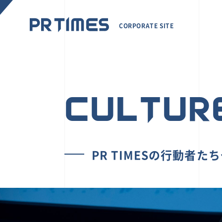
CORPORATE SITE
CULTUR
PR TIMESの行動者た