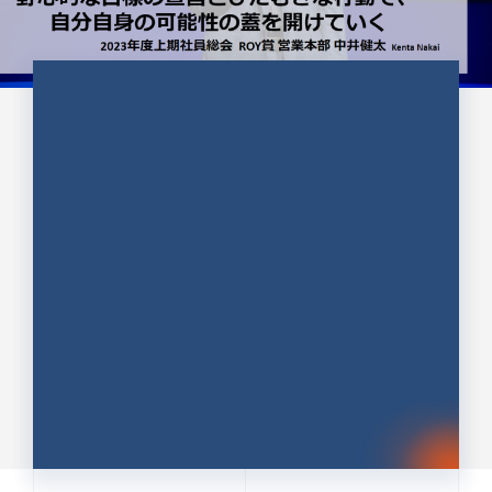
CULTURE 37
野心的な目標の宣言とひたむきな
行動で、自分自身の可能性の蓋を
開けていく ｜2023年度上期社...
中井 健太（なかい けんた）（PR TIMES 第二営業本
部副部長）
DATE:2024.01.17
セールス
新卒 総合職
社員インタビュー
PR TIMES