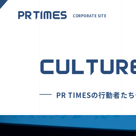
CORPORATE SITE
CULTUR
PR TIMESの行動者た