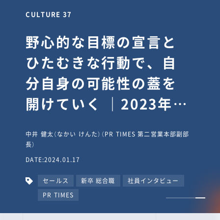
CULTURE 37
野心的な目標の宣言と
ひたむきな行動で、自
分自身の可能性の蓋を
開けていく ｜2023年度
上期社員総会受賞イン
中井 健太（なかい けんた）（PR TIMES 第二営業本部副部
タビュー #PR
長）
DATE:2024.01.17
TIMESな人たち
セールス
新卒 総合職
社員インタビュー
PR TIMES