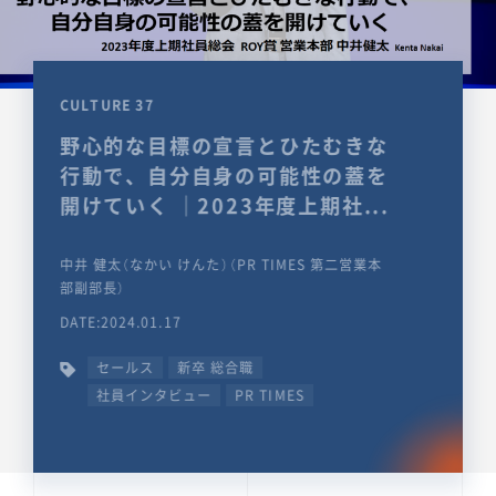
CULTURE 37
野心的な目標の宣言とひたむきな
行動で、自分自身の可能性の蓋を
開けていく ｜2023年度上期社...
中井 健太（なかい けんた）（PR TIMES 第二営業本
部副部長）
DATE:2024.01.17
セールス
新卒 総合職
社員インタビュー
PR TIMES