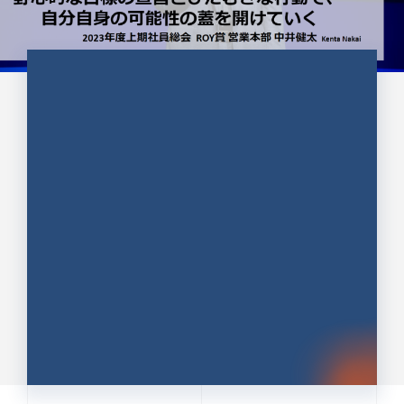
CULTURE 37
野心的な目標の宣言とひたむきな
行動で、自分自身の可能性の蓋を
開けていく ｜2023年度上期社...
中井 健太（なかい けんた）（PR TIMES 第二営業本
部副部長）
DATE:2024.01.17
セールス
新卒 総合職
社員インタビュー
PR TIMES