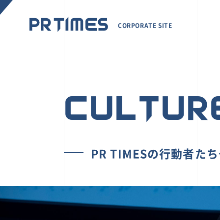
CORPORATE SITE
CULTUR
PR TIMESの行動者た