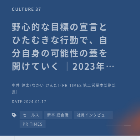
CULTURE 37
野心的な目標の宣言と
ひたむきな行動で、自
分自身の可能性の蓋を
開けていく ｜2023年度
上期社員総会受賞イン
中井 健太（なかい けんた）（PR TIMES 第二営業本部副部
タビュー #PR
長）
DATE:2024.01.17
TIMESな人たち
セールス
新卒 総合職
社員インタビュー
PR TIMES