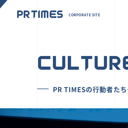
CORPORATE SITE
CULTUR
PR TIMESの行動者た