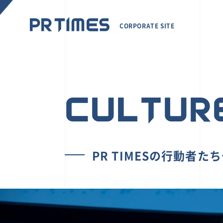
CORPORATE SITE
CULTUR
PR TIMESの行動者た