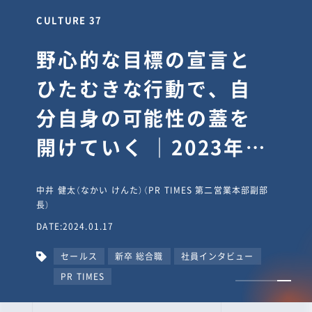
CULTURE 30
逆境では自分のスタン
スを変え“予想を裏切
り、期待を超える”【真
輔塾・前編】
山田真輔（やまだ しんすけ）（執行役員 兼 Jooto事業部
長）
DATE:2023.09.08
カルチャー
CxO
キャリア入社
Jooto