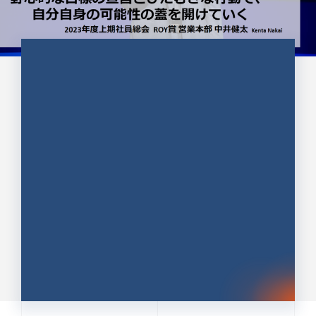
CULTURE 37
野心的な目標の宣言とひたむきな
行動で、自分自身の可能性の蓋を
開けていく ｜2023年度上期社...
中井 健太（なかい けんた）（PR TIMES 第二営業本
部副部長）
DATE:2024.01.17
セールス
新卒 総合職
社員インタビュー
PR TIMES