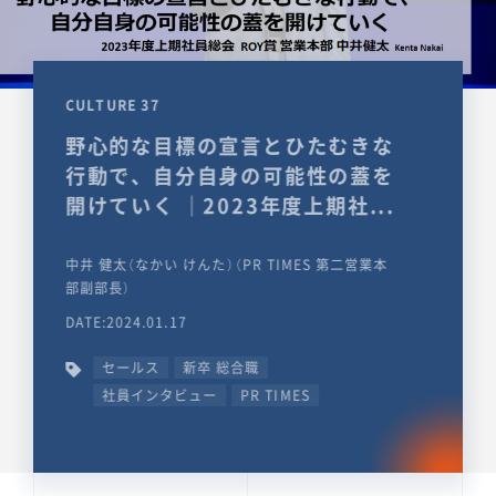
CULTURE 37
野心的な目標の宣言とひたむきな
行動で、自分自身の可能性の蓋を
開けていく ｜2023年度上期社...
中井 健太（なかい けんた）（PR TIMES 第二営業本
部副部長）
DATE:2024.01.17
セールス
新卒 総合職
社員インタビュー
PR TIMES