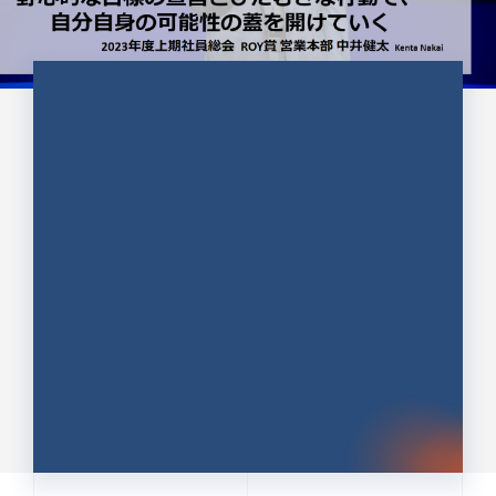
CULTURE 37
野心的な目標の宣言とひたむきな
行動で、自分自身の可能性の蓋を
開けていく ｜2023年度上期社...
中井 健太（なかい けんた）（PR TIMES 第二営業本
部副部長）
DATE:2024.01.17
セールス
新卒 総合職
社員インタビュー
PR TIMES