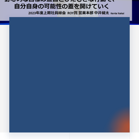
CULTURE 37
野心的な目標の宣言とひたむきな
行動で、自分自身の可能性の蓋を
開けていく ｜2023年度上期社...
中井 健太（なかい けんた）（PR TIMES 第二営業本
部副部長）
DATE:2024.01.17
セールス
新卒 総合職
社員インタビュー
PR TIMES