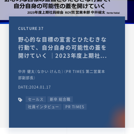
CULTURE 37
野心的な目標の宣言とひたむきな
行動で、自分自身の可能性の蓋を
開けていく ｜2023年度上期社...
中井 健太（なかい けんた）（PR TIMES 第二営業本
部副部長）
DATE:2024.01.17
セールス
新卒 総合職
社員インタビュー
PR TIMES