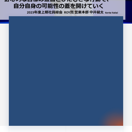
CULTURE 37
野心的な目標の宣言とひたむきな
行動で、自分自身の可能性の蓋を
開けていく ｜2023年度上期社...
中井 健太（なかい けんた）（PR TIMES 第二営業本
部副部長）
DATE:2024.01.17
セールス
新卒 総合職
社員インタビュー
PR TIMES