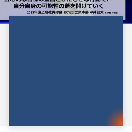
CULTURE 37
野心的な目標の宣言とひたむきな
行動で、自分自身の可能性の蓋を
開けていく ｜2023年度上期社...
中井 健太（なかい けんた）（PR TIMES 第二営業本
部副部長）
DATE:2024.01.17
セールス
新卒 総合職
社員インタビュー
PR TIMES