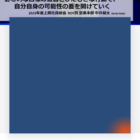
CULTURE 37
野心的な目標の宣言とひたむきな
行動で、自分自身の可能性の蓋を
開けていく ｜2023年度上期社...
中井 健太（なかい けんた）（PR TIMES 第二営業本
部副部長）
DATE:2024.01.17
セールス
新卒 総合職
社員インタビュー
PR TIMES