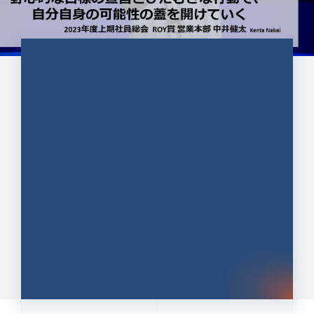
CULTURE 37
野心的な目標の宣言とひたむきな
行動で、自分自身の可能性の蓋を
開けていく ｜2023年度上期社...
中井 健太（なかい けんた）（PR TIMES 第二営業本
部副部長）
DATE:2024.01.17
セールス
新卒 総合職
社員インタビュー
PR TIMES