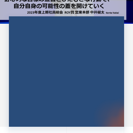
CULTURE 37
野心的な目標の宣言とひたむきな
行動で、自分自身の可能性の蓋を
開けていく ｜2023年度上期社...
中井 健太（なかい けんた）（PR TIMES 第二営業本
部副部長）
DATE:2024.01.17
セールス
新卒 総合職
社員インタビュー
PR TIMES