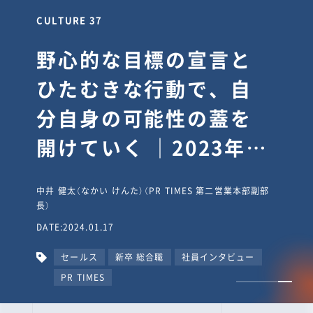
CULTURE 37
野心的な目標の宣言と
ひたむきな行動で、自
分自身の可能性の蓋を
開けていく ｜2023年度
上期社員総会受賞イン
中井 健太（なかい けんた）（PR TIMES 第二営業本部副部
タビュー #PR
長）
DATE:2024.01.17
TIMESな人たち
セールス
新卒 総合職
社員インタビュー
PR TIMES