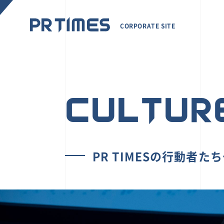
CORPORATE SITE
CULTUR
PR TIMESの行動者た