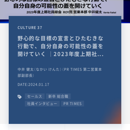
CULTURE 37
野心的な目標の宣言とひたむきな
行動で、自分自身の可能性の蓋を
開けていく ｜2023年度上期社...
中井 健太（なかい けんた）（PR TIMES 第二営業本
部副部長）
DATE:2024.01.17
セールス
新卒 総合職
社員インタビュー
PR TIMES