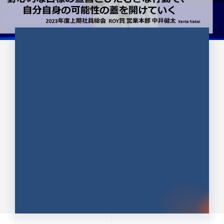
CULTURE 37
野心的な目標の宣言とひたむきな
行動で、自分自身の可能性の蓋を
開けていく ｜2023年度上期社...
中井 健太（なかい けんた）（PR TIMES 第二営業本
部副部長）
DATE:2024.01.17
セールス
新卒 総合職
社員インタビュー
PR TIMES