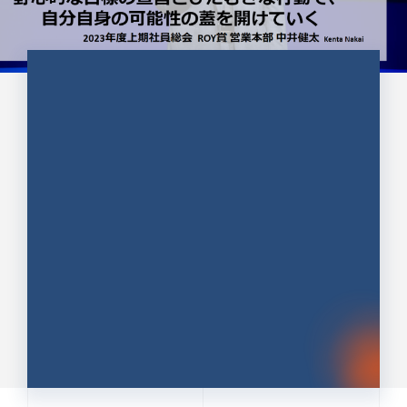
CULTURE 37
野心的な目標の宣言とひたむきな
行動で、自分自身の可能性の蓋を
開けていく ｜2023年度上期社...
中井 健太（なかい けんた）（PR TIMES 第二営業本
部副部長）
DATE:2024.01.17
セールス
新卒 総合職
社員インタビュー
PR TIMES