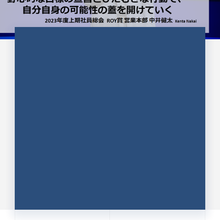
CULTURE 37
野心的な目標の宣言とひたむきな
行動で、自分自身の可能性の蓋を
開けていく ｜2023年度上期社...
中井 健太（なかい けんた）（PR TIMES 第二営業本
部副部長）
DATE:2024.01.17
セールス
新卒 総合職
社員インタビュー
PR TIMES