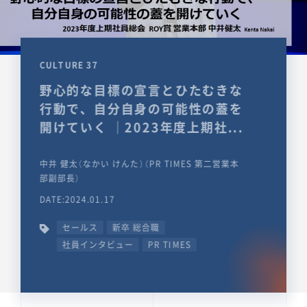
CULTURE 37
野心的な目標の宣言とひたむきな
行動で、自分自身の可能性の蓋を
開けていく ｜2023年度上期社...
中井 健太（なかい けんた）（PR TIMES 第二営業本
部副部長）
DATE:2024.01.17
セールス
新卒 総合職
社員インタビュー
PR TIMES