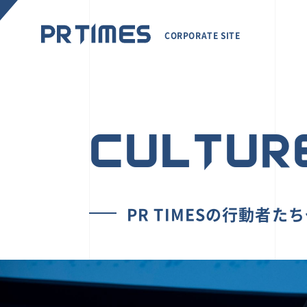
CORPORATE SITE
CULTUR
PR TIMESの行動者た