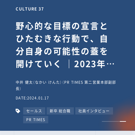
CULTURE 30
逆境では自分のスタン
スを変え“予想を裏切
り、期待を超える”【真
輔塾・前編】
山田真輔（やまだ しんすけ）（執行役員 兼 Jooto事業部
長）
DATE:2023.09.08
カルチャー
CxO
キャリア入社
Jooto