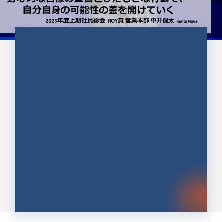
CULTURE 37
野心的な目標の宣言とひたむきな
行動で、自分自身の可能性の蓋を
開けていく ｜2023年度上期社...
中井 健太（なかい けんた）（PR TIMES 第二営業本
部副部長）
DATE:2024.01.17
セールス
新卒 総合職
社員インタビュー
PR TIMES