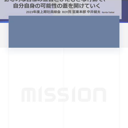
MISSION
行動者発の情報が、
人の心を揺さぶる
時代へ