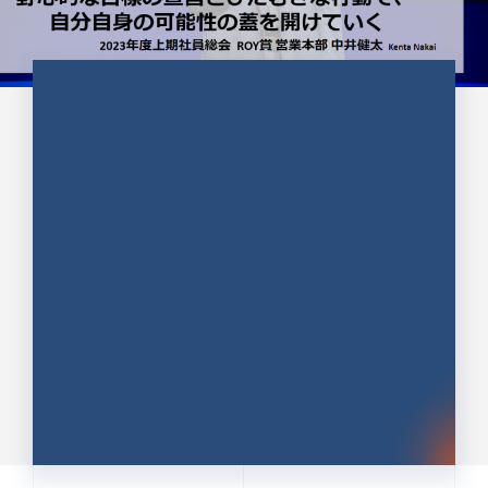
CULTURE 37
野心的な目標の宣言とひたむきな
行動で、自分自身の可能性の蓋を
開けていく ｜2023年度上期社...
中井 健太（なかい けんた）（PR TIMES 第二営業本
部副部長）
DATE:2024.01.17
セールス
新卒 総合職
社員インタビュー
PR TIMES