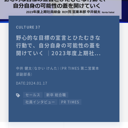
CULTURE 37
野心的な目標の宣言とひたむきな
行動で、自分自身の可能性の蓋を
開けていく ｜2023年度上期社...
中井 健太（なかい けんた）（PR TIMES 第二営業本
部副部長）
DATE:2024.01.17
セールス
新卒 総合職
社員インタビュー
PR TIMES