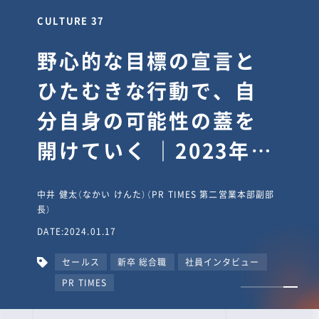
CULTURE 30
逆境では自分のスタン
スを変え“予想を裏切
り、期待を超える”【真
輔塾・前編】
山田真輔（やまだ しんすけ）（執行役員 兼 Jooto事業部
長）
DATE:2023.09.08
カルチャー
CxO
キャリア入社
Jooto