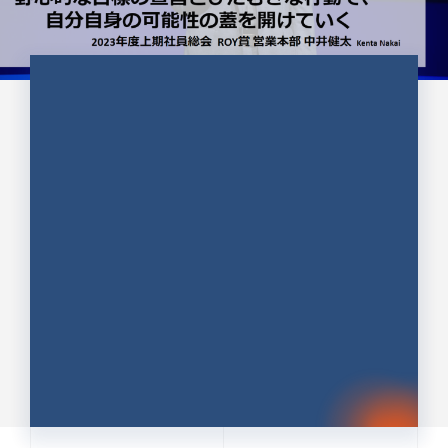
CULTURE 37
野心的な目標の宣言とひたむきな
行動で、自分自身の可能性の蓋を
開けていく ｜2023年度上期社...
中井 健太（なかい けんた）（PR TIMES 第二営業本
部副部長）
DATE:2024.01.17
セールス
新卒 総合職
社員インタビュー
PR TIMES