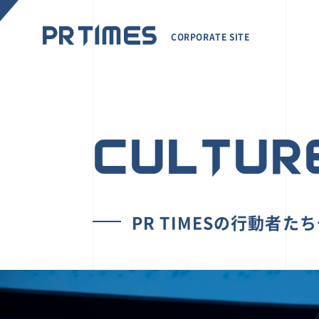
CORPORATE SITE
CULTUR
PR TIMESの行動者た