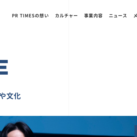
PR TIMESの想い
カルチャー
事業内容
ニュース
E
ちや文化