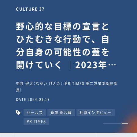
CULTURE 30
逆境では自分のスタン
スを変え“予想を裏切
り、期待を超える”【真
輔塾・前編】
山田真輔（やまだ しんすけ）（執行役員 兼 Jooto事業部
長）
DATE:2023.09.08
カルチャー
CxO
キャリア入社
Jooto