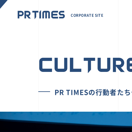
CORPORATE SITE
CULTUR
PR TIMESの行動者た