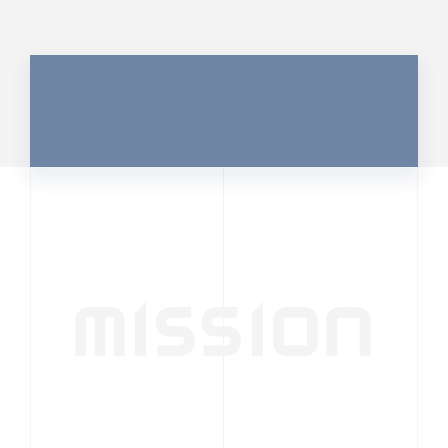
MISSION
行動者発の情報が、
人の心を揺さぶる
時代へ