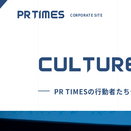
CORPORATE SITE
CULTUR
PR TIMESの行動者た