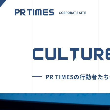
CORPORATE SITE
CULTUR
PR TIMESの行動者た