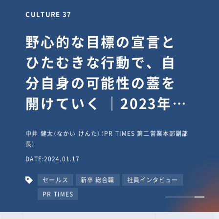
CULTURE 30
逆境では自分のスタン
スを変え“予想を裏切
り、期待を超える”【真
輔塾・前編】
山田真輔（やまだ しんすけ）（執行役員 兼 Jooto事業部
長）
DATE:2023.09.08
カルチャー
CxO
キャリア入社
Jooto