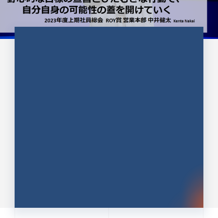
CULTURE 37
野心的な目標の宣言とひたむきな
行動で、自分自身の可能性の蓋を
開けていく ｜2023年度上期社...
中井 健太（なかい けんた）（PR TIMES 第二営業本
部副部長）
DATE:2024.01.17
セールス
新卒 総合職
社員インタビュー
PR TIMES