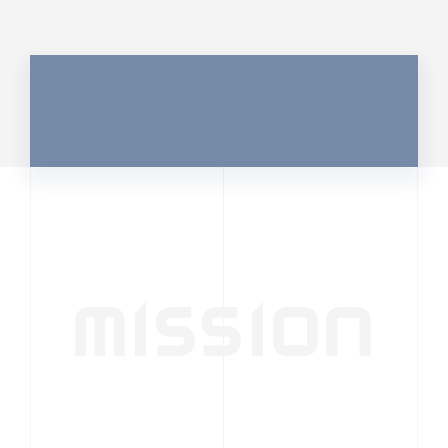
MISSION
行動者発の情報が、
人の心を揺さぶる
時代へ