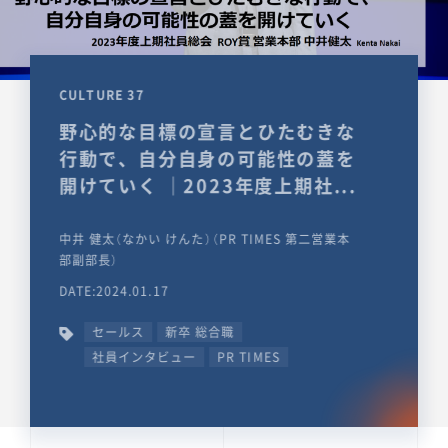
CULTURE 37
野心的な目標の宣言とひたむきな
行動で、自分自身の可能性の蓋を
開けていく ｜2023年度上期社...
中井 健太（なかい けんた）（PR TIMES 第二営業本
部副部長）
DATE:2024.01.17
セールス
新卒 総合職
社員インタビュー
PR TIMES