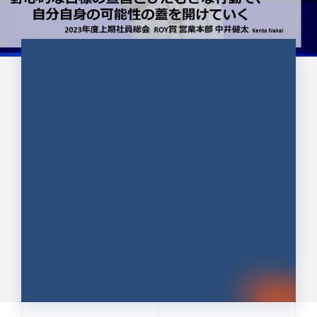
CULTURE 37
野心的な目標の宣言とひたむきな
行動で、自分自身の可能性の蓋を
開けていく ｜2023年度上期社...
中井 健太（なかい けんた）（PR TIMES 第二営業本
部副部長）
DATE:2024.01.17
セールス
新卒 総合職
社員インタビュー
PR TIMES