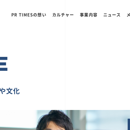
PR TIMESの想い
カルチャー
事業内容
ニュース
E
ちや文化