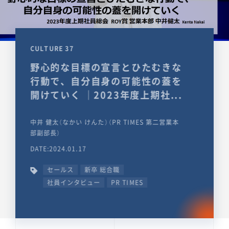
CULTURE 37
野心的な目標の宣言とひたむきな
行動で、自分自身の可能性の蓋を
開けていく ｜2023年度上期社...
中井 健太（なかい けんた）（PR TIMES 第二営業本
部副部長）
DATE:2024.01.17
セールス
新卒 総合職
社員インタビュー
PR TIMES