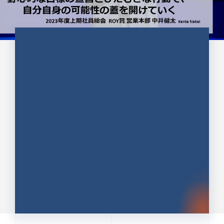
CULTURE 37
野心的な目標の宣言とひたむきな
行動で、自分自身の可能性の蓋を
開けていく ｜2023年度上期社...
中井 健太（なかい けんた）（PR TIMES 第二営業本
部副部長）
DATE:2024.01.17
セールス
新卒 総合職
社員インタビュー
PR TIMES