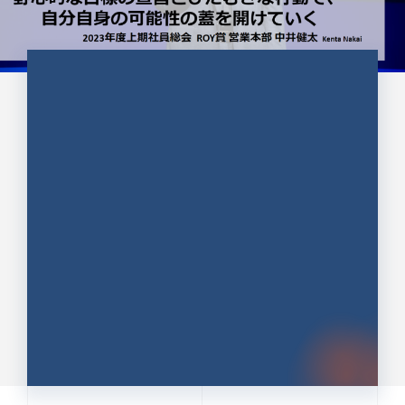
CULTURE 37
野心的な目標の宣言とひたむきな
行動で、自分自身の可能性の蓋を
開けていく ｜2023年度上期社...
中井 健太（なかい けんた）（PR TIMES 第二営業本
部副部長）
DATE:2024.01.17
セールス
新卒 総合職
社員インタビュー
PR TIMES