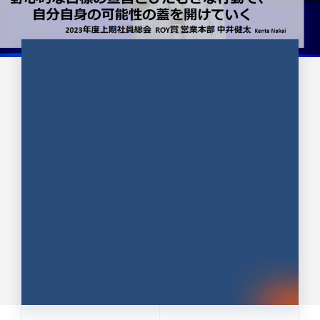
CULTURE 37
野心的な目標の宣言とひたむきな
行動で、自分自身の可能性の蓋を
開けていく ｜2023年度上期社...
中井 健太（なかい けんた）（PR TIMES 第二営業本
部副部長）
DATE:2024.01.17
セールス
新卒 総合職
社員インタビュー
PR TIMES