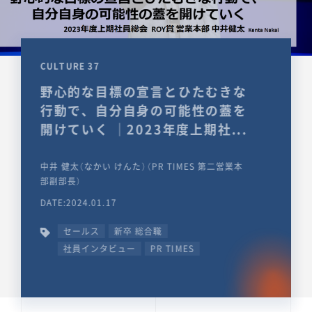
CULTURE 37
野心的な目標の宣言とひたむきな
行動で、自分自身の可能性の蓋を
開けていく ｜2023年度上期社...
中井 健太（なかい けんた）（PR TIMES 第二営業本
部副部長）
DATE:2024.01.17
セールス
新卒 総合職
社員インタビュー
PR TIMES