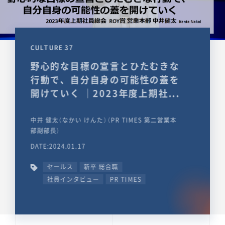
CULTURE 37
野心的な目標の宣言とひたむきな
行動で、自分自身の可能性の蓋を
開けていく ｜2023年度上期社...
中井 健太（なかい けんた）（PR TIMES 第二営業本
部副部長）
DATE:2024.01.17
セールス
新卒 総合職
社員インタビュー
PR TIMES