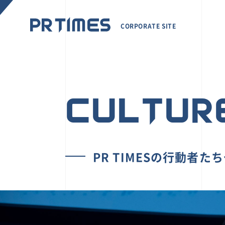
CORPORATE SITE
CULTUR
PR TIMESの行動者た